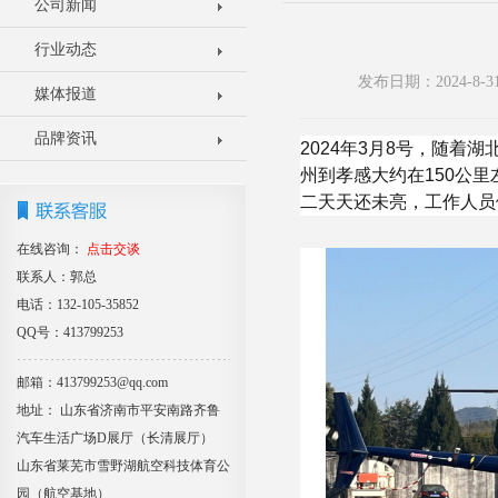
公司新闻
行业动态
发布日期：2024-8
媒体报道
品牌资讯
2024年3月8号，随
州到孝感大约在150公
二天天还未亮，工作人员
在线咨询：
点击交谈
联系人：郭总
电话：132-105-35852
QQ号：413799253
邮箱：413799253@qq.com
地址： 山东省济南市平安南路齐鲁
汽车生活广场D展厅（长清展厅）
山东省莱芜市雪野湖航空科技体育公
园（航空基地）